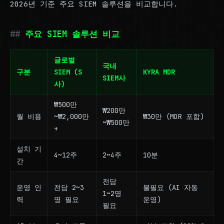
2026년 기준 주요 SIEM 솔루션을 비교합니다.
주요 SIEM 솔루션 비교
글로벌
국내
구분
SIEM (S
KYRA MDR
SIEM사
사)
₩500만
₩200만
월 비용
~₩2,000만
₩30만 (MDR 포함)
~₩500만
+
설치 기
4~12주
2~4주
10분
간
전담
운영 인
전담 2~3
불필요 (AI 자동
1~2명
력
명 필요
운영)
필요