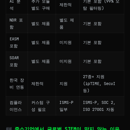
AI 분
추가 모듈
기본 포함 (99% 오
제한적
석
별도 구매
탐 필터링)
NDR 포
별도 제
별도 제품
기본 포함
함
품
EASM
별도 제품
미지원
기본 포함
포함
SOAR
별도 제품
미지원
기본 포함
포함
27종+ 지원
한국 장
제한적
지원
(ipTIME, SecuI
비 연동
등)
컴플라
커스텀 구
ISMS-P
ISMS-P, SOC 2,
이언스
성 필요
일부
ISO 27001 자동
중소기업에서 글로벌 SIEM이 맞지 않는 이유