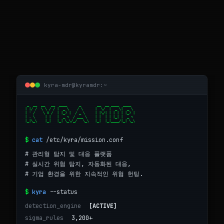
KYRA MDR — AI 기반 관리형 탐지 및 대응 플랫폼
kyra-mdr@kyramdr:~
 _  __  __   __  ____      _        __  __ ____  ____

| |/ /  \ \ / / |  _ \    / \      |  \/  |  _ \|  _ \

| ' /    \ V /  | |_) |  / _ \     | |\/| | | | | |_) |

| . \     | |   |  _ <  / ___ \    | |  | | |_| |  _ <

$
cat
/etc/kyra/mission.conf
# 관리형 탐지 및 대응 플랫폼
# 실시간 위협 탐지, 자동화된 대응,
# 기업 환경을 위한 지속적인 위협 헌팅.
$
kyra
--status
detection_engine
[ACTIVE]
sigma_rules
3,200+