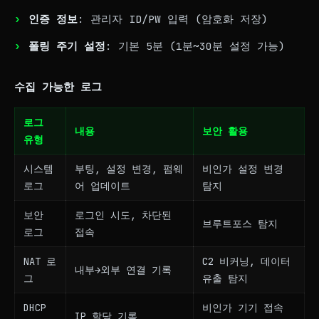
인증 정보
: 관리자 ID/PW 입력 (암호화 저장)
폴링 주기 설정
: 기본 5분 (1분~30분 설정 가능)
수집 가능한 로그
로그
내용
보안 활용
유형
시스템
부팅, 설정 변경, 펌웨
비인가 설정 변경
로그
어 업데이트
탐지
보안
로그인 시도, 차단된
브루트포스 탐지
로그
접속
NAT 로
C2 비커닝, 데이터
내부→외부 연결 기록
그
유출 탐지
DHCP
비인가 기기 접속
IP 할당 기록