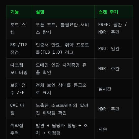
기능
설명
스캔 주기
포트 스
오픈 포트, 불필요한 서비
FREE: 월간 /
캔
스 탐지
MDR: 주간
SSL/TLS
인증서 만료, 취약 프로토
PRO: 일간
점검
콜(TLS 1.0) 경고
다크웹
도메인 연관 자격증명 유
MDR: 주간
모니터링
출 확인
보안 점
전체 보안 상태를 등급으
실시간
수 A-F
로 표시
CVE 매
노출된 소프트웨어의 알려
MDR: 주간
칭
진 취약점 확인
취약점
발견 → 담당자 할당 → 조
지속
추적
치 → 재점검